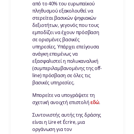
από το 40% του ευρωπαϊκού
πληθυσμού εξακολουθεί να
στερείται βασικών ψηφιακών
δεξιοτήτων, γεγονός που τους
εμποδίζει να έχουν πρόσβαση
σε ορισμένες βασικές
υπηρεσίες. Υπάρχει επείγουσα
ανάγκη επομένως να
εξασφαλιστεί η πολυκαναλική
(συμπεριλαμβανομένης της off-
line) πρόσβαση σε όλες τις
βασικές υπηρεσίες.
Μπορείτε να υπογράψετε τη
σχετική ανοιχτή επιστολή
εδώ
.
Συντονιστής αυτής της δράσης
είναι η Lire et Écrire, μια
οργάνωση για τον