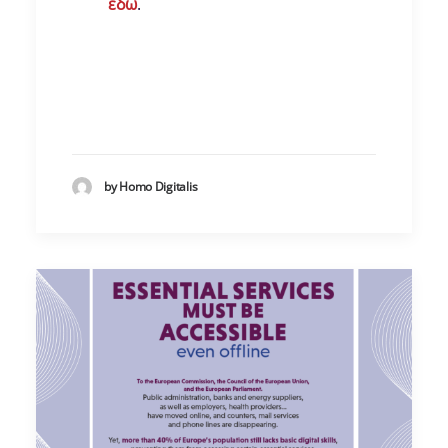
εδώ
.
by Homo Digitalis