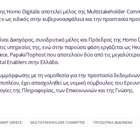
ης Homo Digitalis αποτελεί μέλος της Multistakeholder Com
ce
ως ειδικός στην κυβερνοασφάλεια και την προστασία πρ
ναι Δικηγόρος, συνιδρυτικό μέλος και Πρόεδρος της Homo Di
 τις υπηρεσίες της, ενώ στην παρούσα φάση εργάζεται ως Hea
ece, Papaki/Tophost που αποτελούν δύο από τις μεγαλύτερες
ital Enablers στην Ελλάδα.
συμμόρφωσης με τη νομοθεσία για την προστασία δεδομένων
 Επιπλέον, έχει απασχοληθεί ως νομική σύμβουλος του Ερευν
ογίες της Πληροφορίας, των Επικοινωνιών και της Γνώσης.
MMIT GREECE
MULTISTAKEHOLDER COMMITTEE
ΠΡΟΣΩΠΙΚΆ ΔΕΔΟΜΈΝΑ