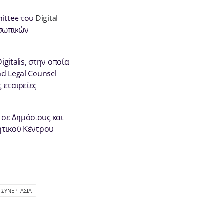
mittee του
Digital
οσωπικών
gitalis, στην οποία
d Legal Counsel
 εταιρείες
 σε Δημόσιους και
ητικού Κέντρου
ΣΥΝΕΡΓΑΣΊΑ