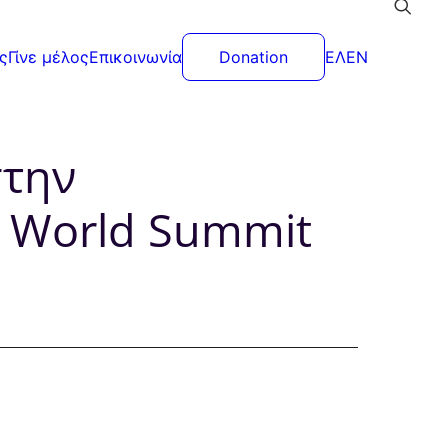
ς
Γίνε μέλος
Επικοινωνία
Donation
ΕΛ
EN
στην
l World Summit