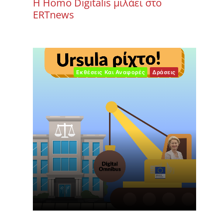
Η Homo Digitalis μιλάει στο
ERTnews
Εκθέσεις Και Αναφορές
Δράσεις