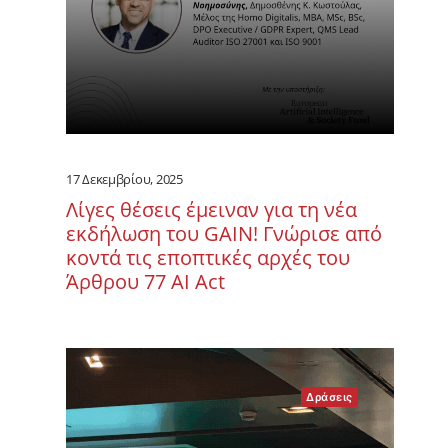
17 Δεκεμβρίου, 2025
Λίγες θέσεις έμειναν για τη νέα
εκδήλωση του GAIN! Γνώρισε από
κοντά τις εποπτικές αρχές του
Άρθρου 77 ΑΙ Act
Δράσεις