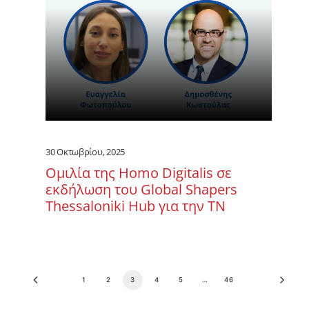
30 Οκτωβρίου, 2025
Ομιλία της Homo Digitalis σε
εκδήλωση του Global Shapers
Thessaloniki Hub για την ΤΝ
1
2
3
4
5
…
46