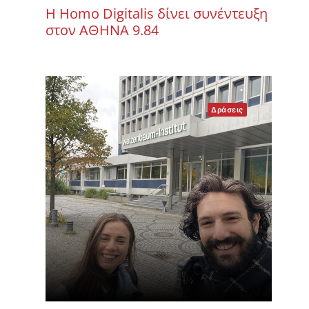
Η Homo Digitalis δίνει συνέντευξη
στον ΑΘΗΝΑ 9.84
Δράσεις