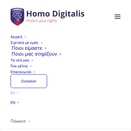
Αρχική
Σχετικά με εμάς
Ποιοι είμαστε
Ποιοι μας στηρίζουν
Όλα
Τελευταίες Εξελίξεις
Άρθρα
Τα νέα μας
Δράσεις
Press
GAIN
Γίνε μέλος
Εκθέσεις και αναφορές
Επικοινωνία
Donation
ΕΛ
Εκθέσεις Και Αναφορές
Δράσεις
EN
Search