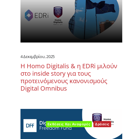
4 Δεκεμβρίου, 2025
Η Homo Digitalis & η ΕDRi μιλούν
στο inside story για τους
προτεινόμενους κανονισμούς
Digital Omnibus
Εκθέσεις Και Αναφορές
Δράσεις