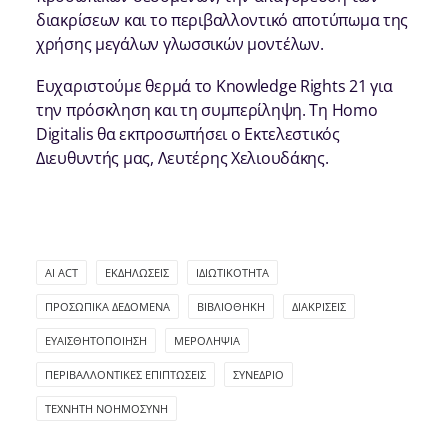
διακρίσεων και το περιβαλλοντικό αποτύπωμα της
χρήσης μεγάλων γλωσσικών μοντέλων.
Ευχαριστούμε θερμά το Knowledge Rights 21 για
την πρόσκληση και τη συμπερίληψη. Τη Homo
Digitalis θα εκπροσωπήσει ο Εκτελεστικός
Διευθυντής μας, Λευτέρης Χελιουδάκης.
AI ACT
ΕΚΔΗΛΏΣΕΙΣ
ΙΔΙΩΤΙΚΌΤΗΤΑ
ΠΡΟΣΩΠΙΚΆ ΔΕΔΟΜΈΝΑ
ΒΙΒΛΙΟΘΉΚΗ
ΔΙΑΚΡΊΣΕΙΣ
ΕΥΑΙΣΘΗΤΟΠΟΊΗΣΗ
ΜΕΡΟΛΗΨΊΑ
ΠΕΡΙΒΑΛΛΟΝΤΙΚΈΣ ΕΠΙΠΤΏΣΕΙΣ
ΣΥΝΈΔΡΙΟ
ΤΕΧΝΗΤΉ ΝΟΗΜΟΣΎΝΗ