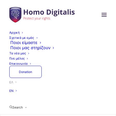
Αρχική
Σχετικά με εμάς
Ομιλία της Homo Digitalis
Ποιοι είμαστε
Ποιοι μας στηρίζουν
στο 1ο Σεμινάριο του
Τα νέα μας
Γίνε μέλος
Κύκλου Εκπαιδευτικών
Επικοινωνία
Σεμιναρίων της ΕΕΔΑ με
Donation
θέμα «Τεχνητή
ΕΛ
Νοημοσύνη: Τα επίπεδα
EN
προστασίας»
Search