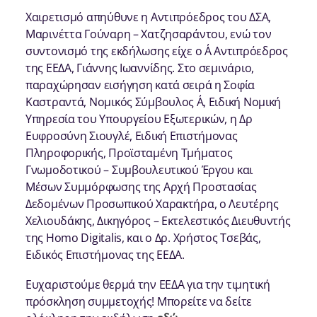
Χαιρετισμό απηύθυνε η Αντιπρόεδρος του ΔΣA,
Μαρινέττα Γούναρη – Χατζησαράντου, ενώ τον
συντονισμό της εκδήλωσης είχε ο Α΄ Αντιπρόεδρος
της ΕΕΔΑ, Γιάννης Ιωαννίδης. Στο σεμινάριο,
παραχώρησαν εισήγηση κατά σειρά η Σοφία
Καστραντά, Νομικός Σύμβουλος Α΄, Ειδική Νομική
Υπηρεσία του Υπουργείου Εξωτερικών, η Δρ
Ευφροσύνη Σιουγλέ, Ειδική Επιστήμονας
Πληροφορικής, Προϊσταμένη Τμήματος
Γνωμοδοτικού – Συμβουλευτικού Έργου και
Μέσων Συμμόρφωσης της Αρχή Προστασίας
Δεδομένων Προσωπικού Χαρακτήρα, ο Λευτέρης
Χελιουδάκης, Δικηγόρος – Εκτελεστικός Διευθυντής
της Homo Digitalis, και ο Δρ. Χρήστος Τσεβάς,
Ειδικός Επιστήμονας της ΕΕΔΑ.
Ευχαριστούμε θερμά την ΕΕΔΑ για την τιμητική
πρόσκληση συμμετοχής! Μπορείτε να δείτε