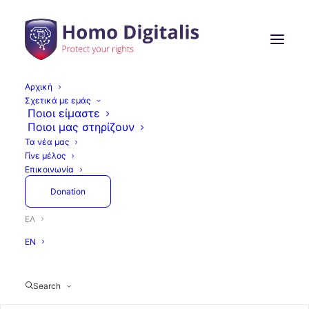
Αρχική
Σχετικά με εμάς
Συμμετοχή της Homo
Ποιοι είμαστε
Ποιοι μας στηρίζουν
Digitalis στη συνάντηση
Τα νέα μας
Γίνε μέλος
της Ευρωπαϊκής
Επικοινωνία
Επιτροπής για την
Donation
Προστασία των Ανηλίκων
ΕΛ
στο Διαδίκτυο στο
EN
πλαίσιο του DSA
Search