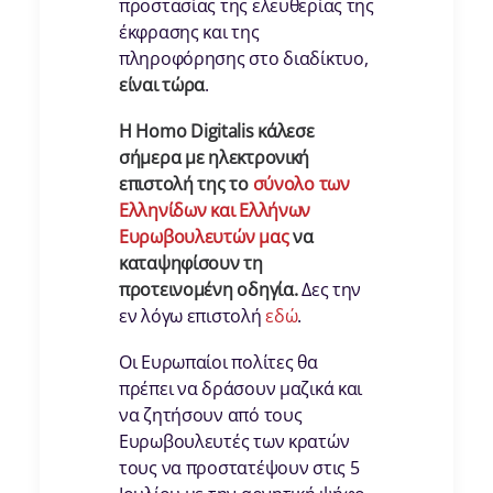
προστασίας της ελευθερίας της
έκφρασης και της
πληροφόρησης στο διαδίκτυο,
είναι τώρα
.
H
Homo
Digitalis κάλεσε
σήμερα με ηλεκτρονική
επιστολή της το
σύνολο των
Ελληνίδων και Ελλήνων
Ευρωβουλευτών μας
να
καταψηφίσουν τη
προτεινομένη οδηγία.
Δες την
εν λόγω επιστολή
εδώ
.
Οι Ευρωπαίοι πολίτες θα
πρέπει να δράσουν μαζικά και
να ζητήσουν από τους
Ευρωβουλευτές των κρατών
τους να προστατέψουν στις 5