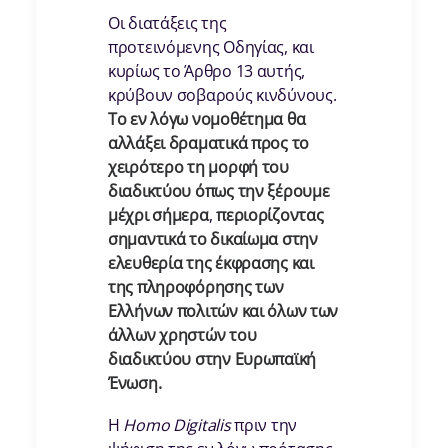
Οι διατάξεις της
προτεινόμενης Οδηγίας, και
κυρίως το Άρθρο 13 αυτής,
κρύβουν σοβαρούς κινδύνους.
Το εν λόγω νομοθέτημα θα
αλλάξει δραματικά προς το
χειρότερο τη μορφή του
διαδικτύου όπως την ξέρουμε
μέχρι σήμερα
,
περιορίζοντας
σημαντικά το δικαίωμα στην
ελευθερία της έκφρασης και
της πληροφόρησης των
Ελλήνων πολιτών και όλων των
άλλων χρηστών του
διαδικτύου στην Ευρωπαϊκή
Ένωση.
Η
Homo Digitalis
πριν την