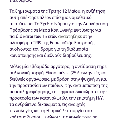
ελευθερίας.
Τα ξημερώματα της Τρίτης 12 Μαΐου, η συζήτηση
αυτή απέκτησε πλέον επίσημο νομοθετικό
αποτύπωμα. Το Σχέδιο Νόμου για την Απαγόρευση
Πρόσβασης σε Μέσα Κοινωνικής Δικτύωσης για
παιδιά κάτω των 15 ετών
αναρτήθηκε
στην
πλατφόρμα TRIS της Ευρωπαϊκής Επιτροπής,
ανοίγοντας τον δρόμο για τη διαδικασία
κοινοποίησης και διεθνούς διαβούλευσης.
Μόλις μία εβδομάδα αργότερα, η αντίδραση πήρε
συλλογική μορφή. Είκοσι πέντε (25)* ελληνικές και
διεθνείς οργανώσεις, με δράση στην ψυχική υγεία,
την προστασία των παιδιών, την αντιμετώπιση της
παραπληροφόρησης, τα ψηφιακά δικαιώματα, την
προστασία των καταναλωτών, την επιστήμη Η/Υ,
τα ανθρώπινα δικαιώματα, τις ανοιχτές
τεχνολογίες και τη θεσμική λειτουργία του
κράτους δικαίου, ενώνουν τις φωνές τους σε