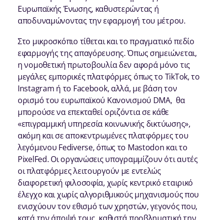
Ευρωπαϊκής Ένωσης, καθυστερώντας ή
αποδυναμώνοντας την εφαρμογή του μέτρου.
Στο μικροσκόπιο τίθεται και το πραγματικό πεδίο
εφαρμογής της απαγόρευσης. Όπως σημειώνεται,
η νομοθετική πρωτοβουλία δεν αφορά μόνο τις
μεγάλες εμπορικές πλατφόρμες όπως το TikTok, το
Instagram ή το Facebook, αλλά, με βάση τον
ορισμό του ευρωπαϊκού Κανονισμού DMA, θα
μπορούσε να επεκταθεί οριζόντια σε κάθε
«επιγραμμική υπηρεσία κοινωνικής δικτύωσης»,
ακόμη και σε αποκεντρωμένες πλατφόρμες του
λεγόμενου Fediverse, όπως το Mastodon και το
PixelFed. Οι οργανώσεις υπογραμμίζουν ότι αυτές
οι πλατφόρμες λειτουργούν με εντελώς
διαφορετική φιλοσοφία, χωρίς κεντρικό εταιρικό
έλεγχο και χωρίς αλγοριθμικούς μηχανισμούς που
ενισχύουν τον εθισμό των χρηστών, γεγονός που,
κατά την άποψή τους, καθιστά προβληματική την