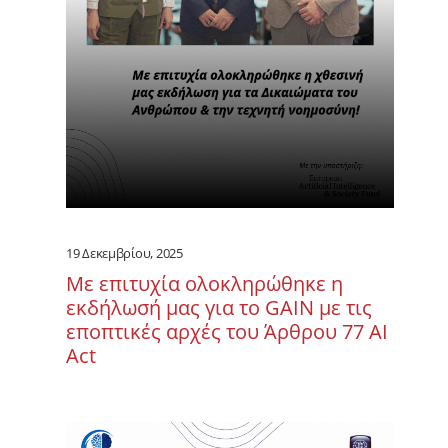
19 Δεκεμβρίου, 2025
Με επιτυχία ολοκληρώθηκε η
εκδήλωσή μας για το GAIN με τις
εποπτικές αρχές του Άρθρου 77 ΑΙ
Act