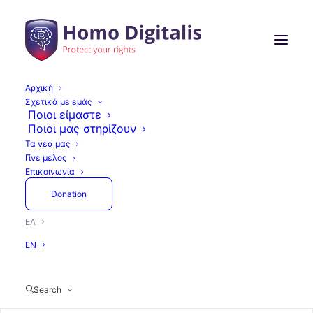
Αρχική
Σχετικά με εμάς
Ποιοι είμαστε
Ποιοι μας στηρίζουν
Όλα
Τελευταίες Εξελίξεις
Άρθρα
Τα νέα μας
Δράσεις
Press
GAIN
Γίνε μέλος
Εκθέσεις και αναφορές
Επικοινωνία
Donation
ΕΛ
Εκθέσεις Και Αναφορές
GAIN
EN
Δράσεις
Search