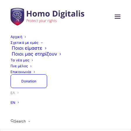
Αρχική
Σχετικά με εμάς
Η Homo Digitalis
Ποιοι είμαστε
Ποιοι μας στηρίζουν
συμμετέχει στο
Τα νέα μας
Γίνε μέλος
Πανελλήνιο Συνέδριο "Η
Επικοινωνία
Αιματολογία ως
Donation
Διεπιστημονικό Σημείο
ΕΛ
Συνάντησης: Από τον
EN
Αλγόριθμο στον
Άνθρωπο"
Search