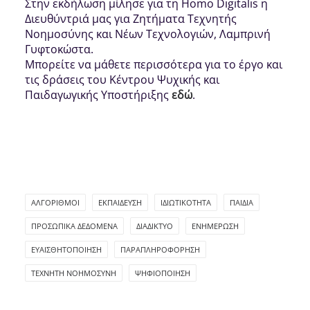
Στην εκδήλωση μίλησε για τη Homo Digitalis η
Διευθύντριά μας για Ζητήματα Τεχνητής
Νοημοσύνης και Νέων Τεχνολογιών, Λαμπρινή
Γυφτοκώστα.
Μπορείτε να μάθετε περισσότερα για το έργο και
τις δράσεις του Κέντρου Ψυχικής και
Παιδαγωγικής Υποστήριξης
εδώ
.
ΑΛΓΌΡΙΘΜΟΙ
ΕΚΠΑΊΔΕΥΣΗ
ΙΔΙΩΤΙΚΌΤΗΤΑ
ΠΑΙΔΙΆ
ΠΡΟΣΩΠΙΚΆ ΔΕΔΟΜΈΝΑ
ΔΙΑΔΊΚΤΥΟ
ΕΝΗΜΈΡΩΣΗ
ΕΥΑΙΣΘΗΤΟΠΟΊΗΣΗ
ΠΑΡΑΠΛΗΡΟΦΌΡΗΣΗ
ΤΕΧΝΗΤΉ ΝΟΗΜΟΣΎΝΗ
ΨΗΦΙΟΠΟΊΗΣΗ