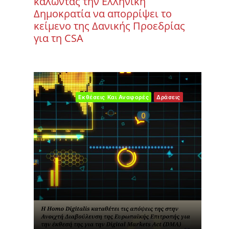
καλώντας την Ελληνική
Δημοκρατία να απορρίψει το
κείμενο της Δανικής Προεδρίας
για τη CSA
Εκθέσεις Και Αναφορές
Δράσεις