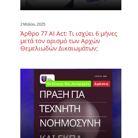
2 Μαΐου, 2025
Άρθρο 77 AI Act: Τι ισχύει 6 μήνες
μετά τον ορισμό των Αρχών
Θεμελιωδών Δικαιωμάτων;
Εκθέσεις Και Αναφορές
Δράσεις