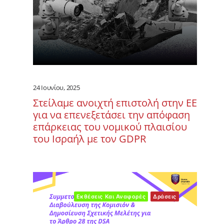
24 Ιουνίου, 2025
Στείλαμε ανοιχτή επιστολή στην ΕΕ
για να επενεξετάσει την απόφαση
επάρκειας του νομικού πλαισίου
του Ισραήλ με τον GDPR
Εκθέσεις Και Αναφορές
Δράσεις