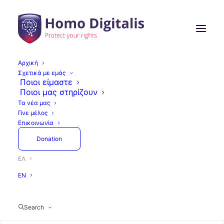
Αρχική
Σχετικά με εμάς
Ποιοι είμαστε
Ποιοι μας στηρίζουν
Όλα
Τελευταίες Εξελίξεις
Άρθρα
Τα νέα μας
Δράσεις
Press
GAIN
Γίνε μέλος
Εκθέσεις και αναφορές
Επικοινωνία
Donation
ΕΛ
Εκθέσεις Και Αναφορές
GAIN
EN
Δράσεις
Search