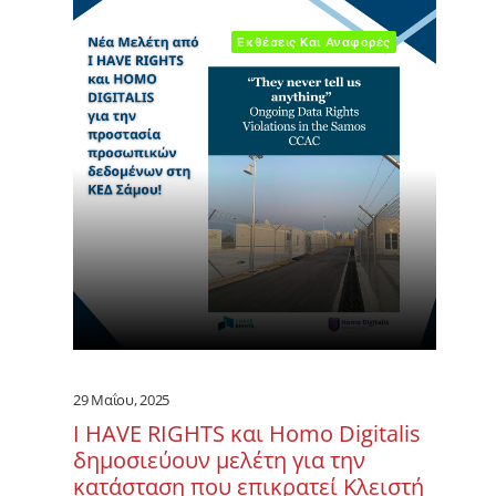
Εκθέσεις Και Αναφορές
29 Μαΐου, 2025
I HAVE RIGHTS και Homo Digitalis
δημοσιεύουν μελέτη για την
κατάσταση που επικρατεί Κλειστή