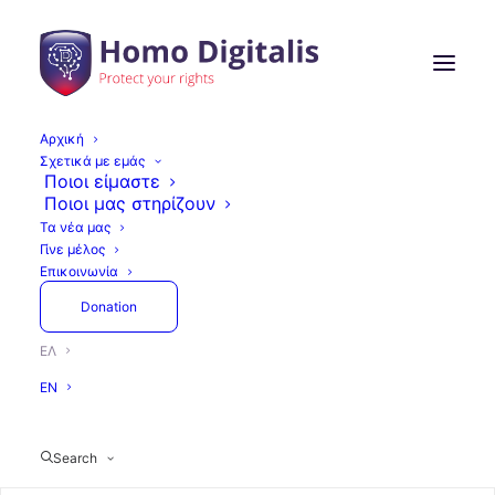
Αρχική
Σχετικά με εμάς
Ποιοι είμαστε
Ποιοι μας στηρίζουν
Όλα
Τελευταίες Εξελίξεις
Άρθρα
Τα νέα μας
Δράσεις
Press
GAIN
Γίνε μέλος
Εκθέσεις και αναφορές
Επικοινωνία
Donation
ΕΛ
Press
Τελευταίες Εξελίξεις
EN
Search