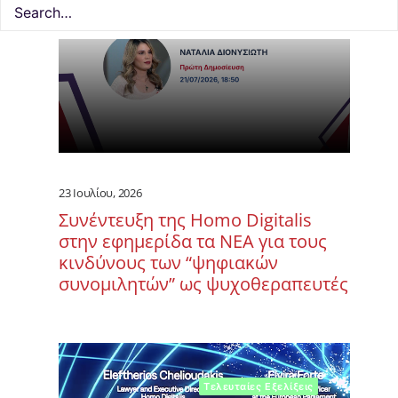
23 Ιουλίου, 2026
Συνέντευξη της Homo Digitalis
στην εφημερίδα τα ΝΕΑ για τους
κινδύνους των “ψηφιακών
συνομιλητών” ως ψυχοθεραπευτές
Τελευταίες Εξελίξεις