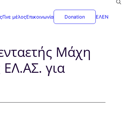
ς
Γίνε μέλος
Επικοινωνία
Donation
ΕΛ
EN
Πενταετής Μάχη
ΕΛ.ΑΣ. για