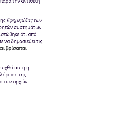
παρά την αντίθετη
της
Εφημερίδα
ς των
ορητών συστημάτων
πιστώθηκε ότι από
σε να δημοσιεύει τις
αι βρίσκεται
τευχθεί αυτή η
κλήρωση της
ία των αρχών.