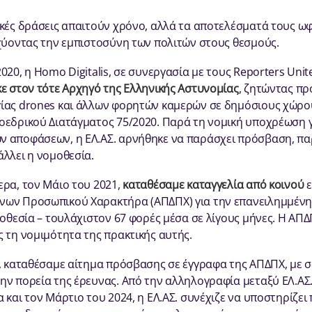
ικές δράσεις απαιτούν χρόνο, αλλά τα αποτελέσματά τους ω
σχύοντας την εμπιστοσύνη των πολιτών στους θεσμούς.
020, η Homo Digitalis, σε συνεργασία με τους Reporters Unit
ε στον τότε Αρχηγό της Ελληνικής Αστυνομίας
, ζητώντας πρ
ίας drones και άλλων φορητών καμερών σε δημόσιους χώρο
οεδρικού Διατάγματος 75/2020. Παρά τη νομική υποχρέωση 
ν αποφάσεων, η ΕΛ.ΑΣ. αρνήθηκε να παράσχει πρόσβαση, π
άλλει η νομοθεσία.
ερα, τον Μάιο του 2021,
καταθέσαμε καταγγελία από κοινού
ε
νων Προσωπικού Χαρακτήρα (ΑΠΔΠΧ) για την επανειλημμέν
μοθεσία – τουλάχιστον 67 φορές μέσα σε λίγους μήνες. Η ΑΠΔ
ς τη νομιμότητα της πρακτικής αυτής.
4, καταθέσαμε αίτημα πρόσβασης σε έγγραφα της ΑΠΔΠΧ, με 
ην πορεία της έρευνας. Από την αλληλογραφία μεταξύ ΕΛ.ΑΣ.
 και τον Μάρτιο του 2024, η ΕΛ.ΑΣ. συνέχιζε να υποστηρίζει