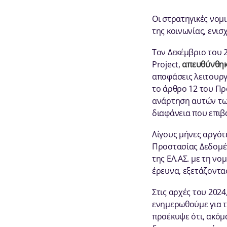
Οι στρατηγικές νομ
της κοινωνίας, ενι
Τον Δεκέμβριο του 2
Project,
απευθύνθηκ
αποφάσεις λειτουργ
το άρθρο 12 του Πρ
ανάρτηση αυτών τω
διαφάνεια που επιβ
Λίγους μήνες αργότ
Προστασίας Δεδομέ
της ΕΛ.ΑΣ. με τη νο
έρευνα, εξετάζοντα
Στις αρχές του 202
ενημερωθούμε για τ
προέκυψε ότι, ακόμα