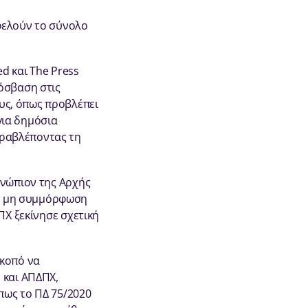
φελούν το σύνολο
ed και The Press
όσβαση στις
υς, όπως προβλέπει
για δημόσια
αραβλέποντας τη
νώπιον της Αρχής
η μη συμμόρφωση
ΠΧ ξεκίνησε σχετική
σκοπό να
 και ΑΠΔΠΧ,
 πως το ΠΔ 75/2020