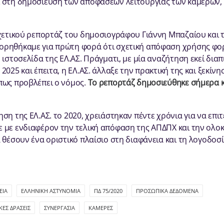
 στη δημοσίευση των αποφάσεων λειτουργίας των καμερών, 
σχετικού ρεπορτάζ του δημοσιογράφου Γιάννη Μπαζαίου και 
ορηθήκαμε για πρώτη φορά ότι σχετική απόφαση χρήσης φ
 ιστοσελίδα της ΕΛ.ΑΣ. Πράγματι, με μία αναζήτηση εκεί δια
2025 και έπειτα, η ΕΛ.ΑΣ. άλλαξε την πρακτική της και ξεκίνη
πως προβλέπει ο νόμος.
Το ρεπορτάζ δημοσιεύθηκε σήμερα κ
ση της ΕΛ.ΑΣ. το 2020, χρειάστηκαν πέντε χρόνια για να επι
 με ενδιαφέρον την τελική απόφαση της ΑΠΔΠΧ και την ολο
 θέσουν ένα οριστικό πλαίσιο στη διαφάνεια και τη λογοδοσ
ΕΙΑ
ΕΛΛΗΝΙΚΉ ΑΣΤΥΝΟΜΊΑ
ΠΔ 75/2020
ΠΡΟΣΩΠΙΚΆ ΔΕΔΟΜΈΝΑ
ΚΈΣ ΔΡΆΣΕΙΣ
ΣΥΝΕΡΓΑΣΊΑ
ΚΑΜΕΡΕΣ