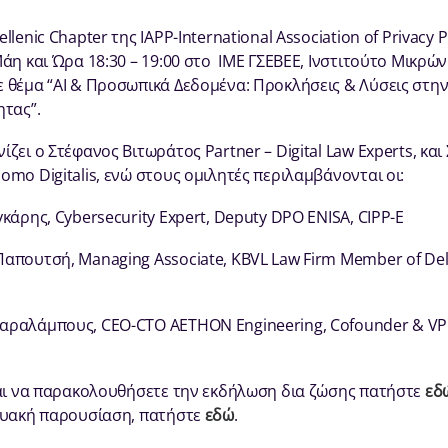
lenic Chapter της IAPP-International Association of Privacy P
άη και Ώρα 18:30 – 19:00 στο ΙΜΕ ΓΣΕΒΕΕ, Ινστιτούτο Μικρώ
 θέμα “ΑΙ & Προσωπικά Δεδομένα: Προκλήσεις & Λύσεις στην
ητας”.
ζει ο Στέφανος Βιτωράτος Partner – Digital Law Experts, και
mo Digitalis, ενώ στους ομιλητές περιλαμβάνονται οι:
κάρης, Cybersecurity Expert, Deputy DPO ENISA, CIPP-E
πουτσή, Managing Associate, KBVL Law Firm Member of Deloi
αραλάμπους, CEO-CTO AETHON Engineering, Cofounder & VP
και να παρακολουθήσετε την εκδήλωση δια ζώσης πατήστε
εδ
τυακή παρουσίαση, πατήστε
εδώ
.