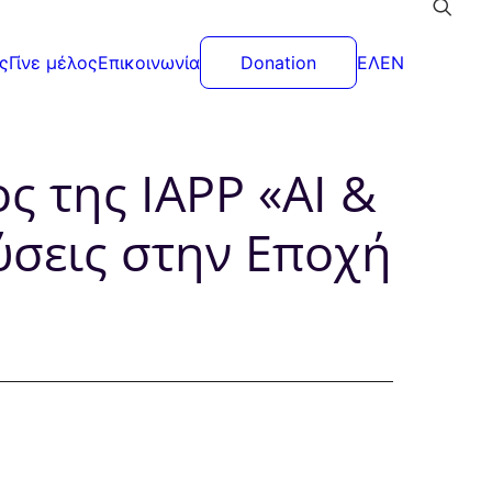
ς
Γίνε μέλος
Επικοινωνία
Donation
ΕΛ
EN
 της IAPP «AI &
ύσεις στην Εποχή