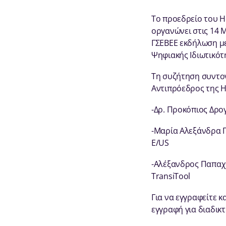
Το προεδρείο του Hel
οργανώνει στις 14 Μ
ΓΣΕΒΕΕ εκδήλωση με
Ψηφιακής Ιδιωτικότ
Τη συζήτηση συντονί
Αντιπρόεδρος της Ho
-Δρ. Προκόπιος Δρογ
-Μαρία Αλεξάνδρα Πα
E/US
-Αλέξανδρος Παπαχ
TransiTool
Για να εγγραφείτε 
εγγραφή για διαδικ