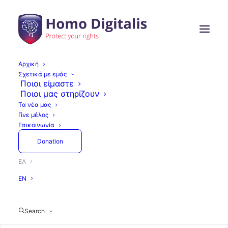
Αρχική
Σχετικά με εμάς
Ομιλία της Homo Digitalis
Ποιοι είμαστε
Ποιοι μας στηρίζουν
σε διαδικτυακή εκδήλωση
Τα νέα μας
Γίνε μέλος
του Project Parenting
Επικοινωνία
Donation
ΕΛ
23 Φεβρουαρίου, 2024
1 Minutes
Δράσεις
EN
Search
Αν αγχώνεσαι για…