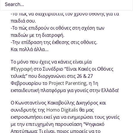
-Το αν είναι οι οθόνες εθιστικές.
-Το πώς να διαχειριστείς τον χρόνο οθόνης για τα
παιδιά σου.
-Το πώς επιδρούν οι οθόνες στη σχέση των
παιδιών με τη διατροφή.
-Tην επίδραση της έκθεσης στις οθόνες.
Και πολλά άλλα…
Το μόνο που έχεις να κάνεις είναι μία
#Εγγραφή
στο Συνέδριο “Είναι Κακές οι Οθόνες
τελικά;” που διοργανώνει στις 26 & 27
Φεβρουαρίου το
Project Parenting
, η 1η
εκπαιδευτική πλατφόρμα για γονείς στην Ελλάδα!
Ο Κωνσταντίνος Κακαβούλης Δικηγόρος και
συνιδρυτής της
Homo Digitalis
θα μας
εκπροσωπήσει εκεί για να ενημερώσει τους γονείς
με την επιτυχημένη παρουσίαση “Ψηφιακό
Αποτύπωμα: Τι είναι, ποιος μπορείς να το