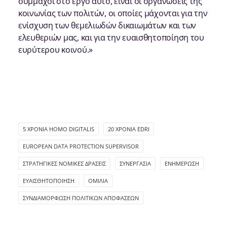
σύμμαχοι στο έργο αυτό, είναι οι οργανώσεις της
κοινωνίας των πολιτών, οι οποίες μάχονται για την
ενίσχυση των θεμελιωδών δικαιωμάτων και των
ελευθεριών μας, και για την ευαισθητοποίηση του
ευρύτερου κοινού.»
5 ΧΡΌΝΙΑ HOMO DIGITALIS
20 ΧΡΌΝΙΑ EDRI
EUROPEAN DATA PROTECTION SUPERVISOR
ΣΤΡΑΤΗΓΙΚΈΣ ΝΟΜΙΚΈΣ ΔΡΆΣΕΙΣ
ΣΥΝΕΡΓΑΣΊΑ
ΕΝΗΜΈΡΩΣΗ
ΕΥΑΙΣΘΗΤΟΠΟΊΗΣΗ
ΟΜΙΛΊΑ
ΣΥΝΔΙΑΜΌΡΦΩΣΗ ΠΟΛΙΤΙΚΏΝ ΑΠΟΦΆΣΕΩΝ