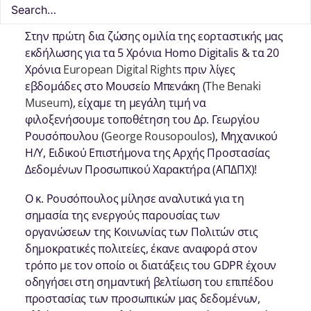
Στην πρώτη δια ζώσης ομιλία της εορταστικής μας
εκδήλωσης για τα 5 Χρόνια Homo Digitalis & τα 20
Χρόνια
European Digital Rights
πριν λίγες
εβδομάδες στο Μουσείο Μπενάκη (
The Benaki
Museum
), είχαμε τη μεγάλη τιμή να
φιλοξενήσουμε τοποθέτηση του Δρ. Γεωργίου
Ρουσόπουλου (
George Rousopoulos
), Μηχανικού
Η/Υ, Ειδικού Επιστήμονα της Αρχής Προστασίας
Δεδομένων Προσωπικού Χαρακτήρα (ΑΠΔΠΧ)!
Ο κ. Ρουσόπουλος μίλησε αναλυτικά για τη
σημασία της ενεργούς παρουσίας των
οργανώσεων της Κοινωνίας των Πολιτών στις
δημοκρατικές πολιτείες, έκανε αναφορά στον
τρόπο με τον οποίο οι διατάξεις του GDPR έχουν
οδηγήσει στη σημαντική βελτίωση του επιπέδου
προστασίας των προσωπικών μας δεδομένων,