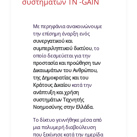
συστημάτων ΤΝ -GAIN
Με περηφάνια ανακοινώνουμε
την επίσημη έναρξη ενός
συνεργατικού και
συμπεριληπτικού δικτύου
, το
οποίο δεσμεύεται για την
προστασία και προώθηση των
Δικαιωμάτων του Ανθρώπου,
της Δημοκρατίας και του
Κράτους Δικαίου
κατά την
ανάπτυξη και χρήση
συστημάτων Τεχνητής
Νοημοσύνης στην Ελλάδα
.
Το δίκτυο γεννήθηκε μέσα από
μια πολυμερή διαβούλευση
που ξεκίνησε κατά την ημερίδα