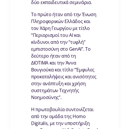
δύο εκπαιδευτικά σεμινάρια.
Το πρώτο ήταν από την Ένωση
Πληροφορικών Ελλάδος και
τον Χάρη Γεωργίου με τίτλο
“Περιορισμοί του AI και
κίνδυνοι από την “τυφλή”
εμπιστοσύνη στο GenAI”. Το
δεύτερο ήταν από τη
ΔΙΟΤΙΜΑ και την Άννα
Βουγιούκα και τίτλο “Έμφυλες
προκαταλήψεις και ανισότητες
στην ανάπτυξη και χρήση
συστημάτων Τεχνητής
Νοημοσύνης”.
Η πρωτοβουλία συντονίζεται
από την ομάδα της Homo
Digitalis, με την υποστήριξη