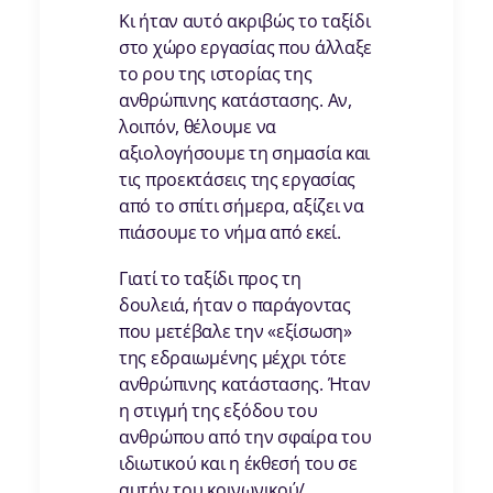
Κι ήταν αυτό ακριβώς το ταξίδι
στο χώρο εργασίας που άλλαξε
το ρου της ιστορίας της
ανθρώπινης κατάστασης. Αν,
λοιπόν, θέλουμε να
αξιολογήσουμε τη σημασία και
τις προεκτάσεις της εργασίας
από το σπίτι σήμερα, αξίζει να
πιάσουμε το νήμα από εκεί.
Γιατί το ταξίδι προς τη
δουλειά, ήταν ο παράγοντας
που μετέβαλε την «εξίσωση»
της εδραιωμένης μέχρι τότε
ανθρώπινης κατάστασης. Ήταν
η στιγμή της εξόδου του
ανθρώπου από την σφαίρα του
ιδιωτικού και η έκθεσή του σε
αυτήν του κοινωνικού/