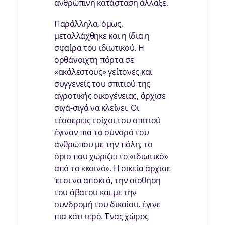
ανθρώπινη κατάσταση άλλαξε.
Παράλληλα, όμως,
μεταλλάχθηκε και η ίδια η
σφαίρα του ιδιωτικού. Η
ορθάνοιχτη πόρτα σε
«ακάλεστους» γείτονες και
συγγενείς του σπιτιού της
αγροτικής οικογένειας, άρχισε
σιγά-σιγά να κλείνει. Οι
τέσσερεις τοίχοι του σπιτιού
έγιναν πια το σύνορό του
ανθρώπου με την πόλη, το
όριο που χωρίζει το «ιδιωτικό»
από το «κοινό». Η οικεία άρχισε
‘ετσι να αποκτά, την αίσθηση
του άβατου και με την
συνδρομή του δικαίου, έγινε
πια κάτι ιερό. Ένας χώρος