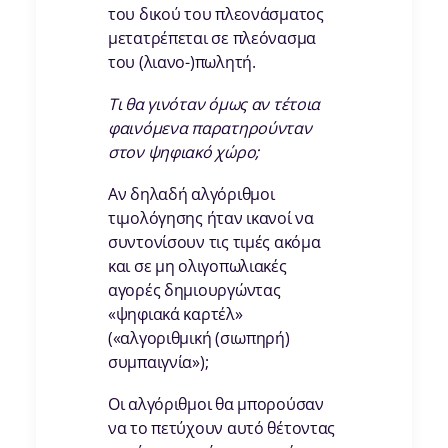
του δικού του πλεονάσματος
μετατρέπεται σε πλεόνασμα
του (λιανο-)πωλητή.
Τι θα γινόταν όμως αν τέτοια
φαινόμενα παρατηρούνταν
στον ψηφιακό χώρο;
Αν δηλαδή αλγόριθμοι
τιμολόγησης ήταν ικανοί να
συντονίσουν τις τιμές ακόμα
και σε μη ολιγοπωλιακές
αγορές δημιουργώντας
«ψηφιακά καρτέλ»
(«αλγοριθμική (σιωπηρή)
συμπαιγνία»);
Οι αλγόριθμοι θα μπορούσαν
να το πετύχουν αυτό θέτοντας