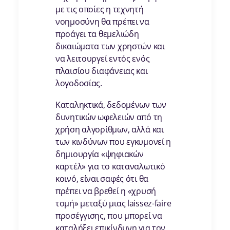
με τις οποίες η τεχνητή
νοημοσύνη θα πρέπει να
προάγει τα θεμελιώδη
δικαιώματα των χρηστών και
να λειτουργεί εντός ενός
πλαισίου διαφάνειας και
λογοδοσίας.
Καταληκτικά, δεδομένων των
δυνητικών ωφελειών από τη
χρήση αλγορίθμων, αλλά και
των κινδύνων που εγκυμονεί η
δημιουργία «ψηφιακών
καρτέλ» για το καταναλωτικό
κοινό, είναι σαφές ότι θα
πρέπει να βρεθεί η «χρυσή
τομή» μεταξύ μιας laissez-faire
προσέγγισης, που μπορεί να
καταλήξει επικίνδυνη για τον