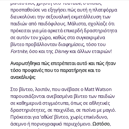
βίντεο ενός χρήστη στο
YouΤube
, ο οποίος
προσπαθούσε να εξηγήσει πώς αυτή η πλατφόρμα
διευκολύνει την σεξουαλική εκμετάλλευση των
παιδιών από παιδόφιλους. Μάλιστα, σχολίαζε ότι
πρόκειται για μία αρκετά επικερδή δραστηριότητα
σε αυτόν τον χώρο, καθώς στα συγκεκριμένα
βίντεο προβάλλονταν διαφημίσεις, τόσο του
Fortnite
, όσο και της
Disney
και άλλων εταιριών!
Αναρωτήθηκα πώς επιτρέπεται αυτό και πώς ήταν
τόσο προφανές που το παρατήρησε και το
ανακάλυψε;
Στο βίντεο, λοιπόν, που ανέβασε ο Matt Watson
παρουσιάζονται ανεβασμένα βίντεο των παιδιών
σε καθημερινά στιγμιότυπα, όπως σε αθλητικές
δραστηριότητες, σε παιχνίδια, σε πισίνα με μαγιό.
Πρόκειται για ‘αθώα’ βίντεο, χωρίς επικίνδυνο,
άσεμνο ή πορνογραφικό περιεχόμενο.
Ωστόσο
,