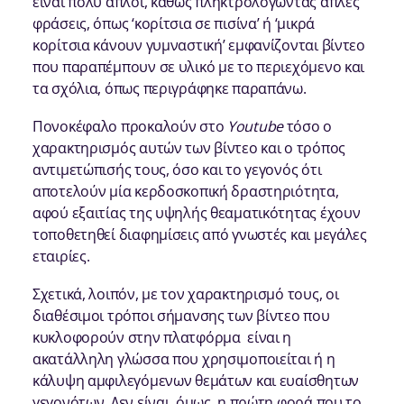
είναι πολύ απλοί, καθώς πληκτρολογώντας απλές
φράσεις, όπως ‘κορίτσια σε πισίνα’ ή ‘μικρά
κορίτσια κάνουν γυμναστική’ εμφανίζονται βίντεο
που παραπέμπουν σε υλικό με το περιεχόμενο και
τα σχόλια, όπως περιγράφηκε παραπάνω.
Πονοκέφαλο προκαλούν στο
Youtube
τόσο ο
χαρακτηρισμός αυτών των βίντεο και ο τρόπος
αντιμετώπισής τους, όσο και το γεγονός ότι
αποτελούν μία κερδοσκοπική δραστηριότητα,
αφού εξαιτίας της υψηλής θεαματικότητας έχουν
τοποθετηθεί διαφημίσεις από γνωστές και μεγάλες
εταιρίες.
Σχετικά, λοιπόν, με τον χαρακτηρισμό τους, οι
διαθέσιμοι τρόποι σήμανσης των βίντεο που
κυκλοφορούν στην πλατφόρμα είναι η
ακατάλληλη γλώσσα που χρησιμοποιείται ή η
κάλυψη αμφιλεγόμενων θεμάτων και ευαίσθητων
γεγονότων. Δεν είναι, όμως, η πρώτη φορά που το