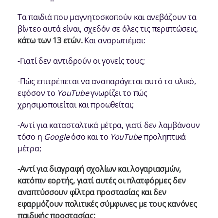
Τα παιδιά που μαγνητοσκοπούν και ανεβάζουν τα
βίντεο αυτά είναι, σχεδόν σε όλες τις περιπτώσεις,
κάτω των 13 ετών.
Και αναρωτιέμαι:
-Γιατί δεν αντιδρούν οι γονείς τους;
-Πώς επιτρέπεται να αναπαράγεται αυτό το υλικό,
εφόσον το
YouTube
γνωρίζει το πώς
χρησιμοποιείται και προωθείται;
-Αντί για κατασταλτικά μέτρα, γιατί δεν λαμβάνουν
τόσο η
Google
όσο και το
YouTube
προληπτικά
μέτρα;
-Αντί για διαγραφή σχολίων και λογαριασμών,
κατόπιν εορτής, γιατί αυτές οι πλατφόρμες δεν
αναπτύσσουν φίλτρα προστασίας και δεν
εφαρμόζουν πολιτικές σύμφωνες με τους κανόνες
παιδικής προστασίας;