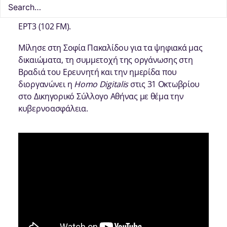
πρόεδρος της
Homo
Digitalis
φιλοξενήθηκε στην
εκπομπή «Επί της Αγγελάκη» στο ραδιόφωνο της
ΕΡΤ3 (102 FM).
Μίλησε στη Σοφία Πακαλίδου για τα ψηφιακά μας
δικαιώματα, τη συμμετοχή της οργάνωσης στη
Βραδιά του Ερευνητή και την ημερίδα που
διοργανώνει η
Homo
Digitalis
στις 31 Οκτωβρίου
στο Δικηγορικό Σύλλογο Αθήνας με θέμα την
κυβερνοασφάλεια.