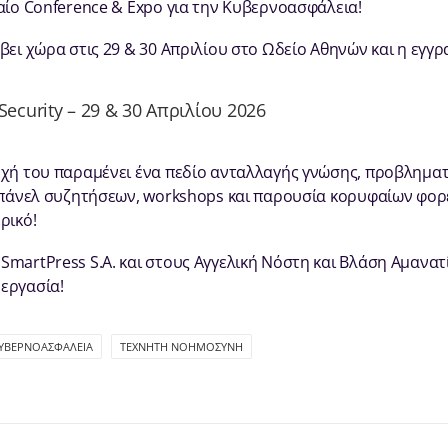
φαίο Conference & Expo για την Κυβερνοασφάλεια!
βει χώρα στις 29 & 30 Απριλίου στο Ωδείο Αθηνών και η εγγρ
Security – 29 & 30 Απριλίου 2026
οχή του παραμένει ένα πεδίο ανταλλαγής γνώσης, προβληματι
, πάνελ συζητήσεων, workshops και παρουσία κορυφαίων φο
ρικό!
SmartPress S.A. και στους Αγγελική Νόστη και Βλάση Αμανατί
εργασία!
ΥΒΕΡΝΟΑΣΦΆΛΕΙΑ
ΤΕΧΝΗΤΉ ΝΟΗΜΟΣΎΝΗ