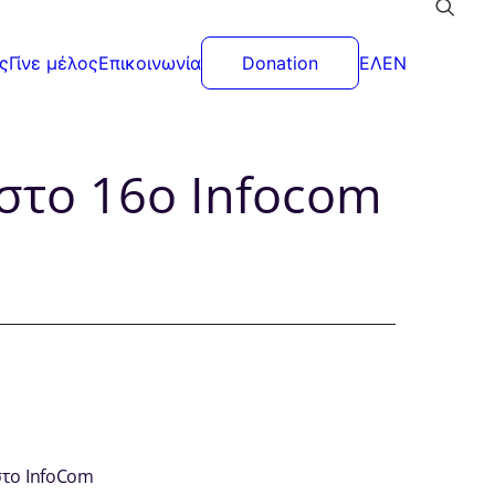
ς
Γίνε μέλος
Επικοινωνία
Donation
ΕΛ
EN
στο 16ο Infocom
στο InfoCom