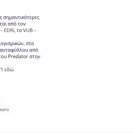
ις σημαντικότερες
ται από τον
 – EDRi
, το
VUB –
ογισμικών, στο
ριανταφύλλου από
του Predator στην
/1
εδώ
.
ΈΔΡΙΟ