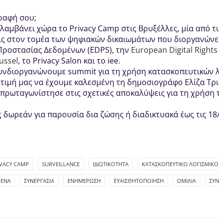
ραφή σου;
 λαμβάνει χώρα το Privacy Camp στις Βρυξέλλες, μία από τ
ις στον τομέα των ψηφιακών δικαιωμάτων που διοργανώνε
ροστασίας Δεδομένων (EDPS), την
European Digital Rights
russel
, το Privacy Salon και το iee.
συνδιοργανώνουμε summit για τη χρήση κατασκοπευτικών λ
η τιμή μας να έχουμε καλεσμένη τη δημοσιογράφο Ελίζα Τ
υ πρωταγωνίστησε στις σχετικές αποκαλύψεις για τη χρήση 
 δωρεάν για παρουσία δια ζώσης ή διαδικτυακά έως τις 18
IVACY CAMP
SURVEILLANCE
ΙΔΙΩΤΙΚΌΤΗΤΑ
ΚΑΤΑΣΚΟΠΕΥΤΙΚΌ ΛΟΓΙΣΜΙΚΌ
ΜΈΝΑ
ΣΥΝΕΡΓΑΣΊΑ
ΕΝΗΜΈΡΩΣΗ
ΕΥΑΙΣΘΗΤΟΠΟΊΗΣΗ
ΟΜΙΛΊΑ
ΣΥΝ