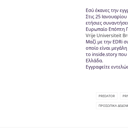
Εσύ έκανες την εγγ
Στις 25 Ιανουαρίου
ετήσιες συναντήσε
Ευρωπαίο Επόπτη Π
Vrije Universiteit B
Μαζί με την EDRi 
οποίο είναι μεγάλ
το inside.story πο
Ελλάδα.
Εγγραφείτε εντελώς
PREDATOR
PR
ΠΡΟΣΩΠΙΚΆ ΔΕΔΟ