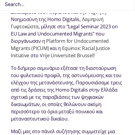
Στις 29 και 30 Νοεμβρίου, η Διευθύντρια για τα
Δικαιώματα του Ανθρώπου και την Τεχνητή
Νοημοσύνη της Homo Digitalis,
Λαμπρινή
Γυφτοκώστα
, μίλησε στο “Legal Seminar 2023 on
EU Law and Undocumented Migrants” που
διοργάνωσαν η
Platform for Undocumented
Migrants (PICUM)
και η
Equinox
:
Racial Justice
Initiative
στο
Vrije Universiteit Brussel
!
Το διήμερο σεμινάριο εξέτασε τη διασταύρωση
του φυλετικού προφίλ, της αστυνόμευσης και του
ελέγχου της μετανάστευσης. Παρουσιάσαμε τρεις
από τις δράσεις της Homo Digitalis στην Ελλάδα
σχετικά με τις παραβιάσεις των ψηφιακών
δικαιωμάτων, οι οποίες θολώνουν ακόμη
περισσότερο τα όρια μεταξύ ποινικού και
μεταναστευτικού δικαίου.
Μαζί μας στο πάνελ συζήτησης συμμετείχε μια