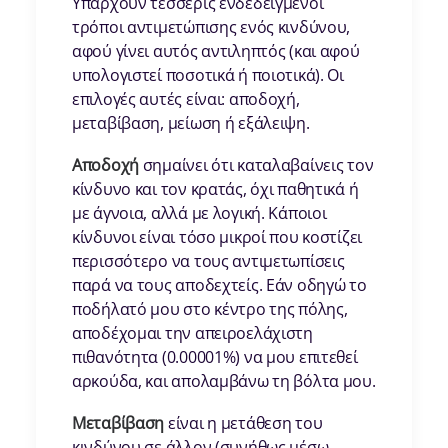
Υπάρχουν τέσσερις ενδεδειγμένοι
τρόποι αντιμετώπισης ενός κινδύνου,
αφού γίνει αυτός αντιληπτός (και αφού
υπολογιστεί ποσοτικά ή ποιοτικά). Οι
επιλογές αυτές είναι: αποδοχή,
μεταβίβαση, μείωση ή εξάλειψη.
Αποδοχή
σημαίνει ότι καταλαβαίνεις τον
κίνδυνο και τον κρατάς, όχι παθητικά ή
με άγνοια, αλλά με λογική. Κάποιοι
κίνδυνοι είναι τόσο μικροί που κοστίζει
περισσότερο να τους αντιμετωπίσεις
παρά να τους αποδεχτείς. Εάν οδηγώ το
ποδήλατό μου στο κέντρο της πόλης,
αποδέχομαι την απειροελάχιστη
πιθανότητα (0.00001%) να μου επιτεθεί
αρκούδα, και απολαμβάνω τη βόλτα μου.
Μεταβίβαση
είναι η μετάθεση του
κινδύνου σε άλλον (συνήθως μέσω