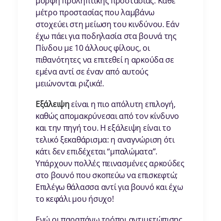
μορφή προληπτικής προστασίας. Κάθε
μέτρο προστασίας που λαμβάνω
στοχεύει στη μείωση του κινδύνου. Εάν
έχω πάει για ποδηλασία στα βουνά της
Πίνδου με 10 άλλους φίλους, οι
πιθανότητες να επιτεθεί η αρκούδα σε
εμένα αντί σε έναν από αυτούς
μειώνονται ριζικά!.
Εξάλειψη
είναι η πιο απόλυτη επιλογή,
καθώς απομακρύνεσαι από τον κίνδυνο
και την πηγή του. Η εξάλειψη είναι το
τελικό ξεκαθάρισμα: η αναγνώριση ότι
κάτι δεν επιδέχεται “μπαλώματα”.
Υπάρχουν πολλές πεινασμένες αρκούδες
στο βουνό που σκοπεύω να επισκεφτώ;
Επιλέγω θάλασσα αντί για βουνό και έχω
το κεφάλι μου ήσυχο!
Ενώ οι παραπάνω τρόποι αντιμετώπισης