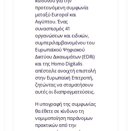
κινδύνου για την
προτεινόμενη συμφωνία
μεταξύ Europol και
Αιγύπτου. Ένας
συνασπισμός 41
οργανώσεων και ειδικών,
συμπεριλαμβανομένου του
Ευρωπαϊκού Ψηφιακού
Δικτύου Δικαιωμάτων (EDRi)
και της Ηοmo Digitalis
απέστειλε ανοιχτή επιστολή
στην Ευρωπαϊκή Επιτροπή,
ζητώντας να σταματήσουν
αυτές οι διαπραγματεύσεις.
Η υπογραφή της συμφωνίας
θα έθετε σε κίνδυνο τη
νομιμοποίηση παράνομων
πρακτικών από την