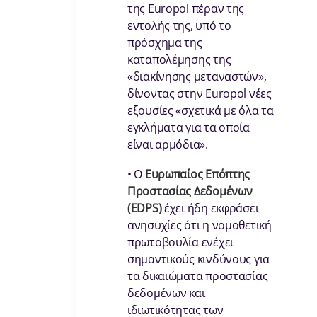
της Europol πέραν της
εντολής της, υπό το
πρόσχημα της
καταπολέμησης της
«διακίνησης μεταναστών»,
δίνοντας στην Europol νέες
εξουσίες «σχετικά με όλα τα
εγκλήματα για τα οποία
είναι αρμόδια».
• Ο
Ευρωπαίος Επόπτης
Προστασίας Δεδομένων
(EDPS)
έχει ήδη εκφράσει
ανησυχίες ότι η νομοθετική
πρωτοβουλία ενέχει
σημαντικούς κινδύνους για
τα δικαιώματα προστασίας
δεδομένων και
ιδιωτικότητας των