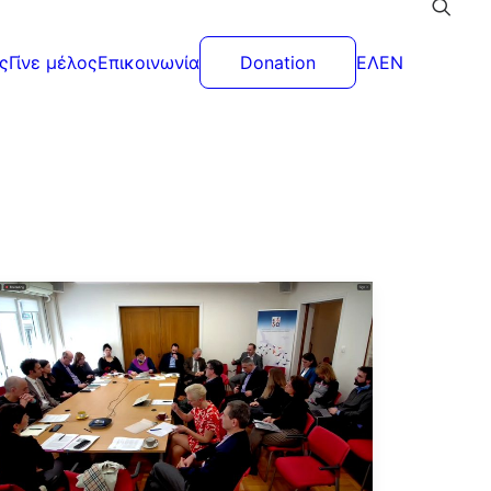
ς
Γίνε μέλος
Επικοινωνία
Donation
ΕΛ
EN