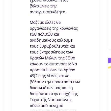
χρόνο. Φυσικά… έτσι
βελτιώνεις την
ανταγωνιστικότητα.
Μαζί με άλλες 66
οργανώσεις της κοινωνίας
των πολιτών και
ακαδημαϊκούς καλούμε
τους Ευρωβουλευτές και
τους Εκπροσώπους των
Κρατών Μελών της ΕΕ να
κάνουν το αυτονόητο: Να
προστατέψουν το Άρθρο
49(2) της AI Act, και να
βάλουν την προστασία των
δικαιωμάτων μας και τη
διαφάνεια στην εποχή της
Τεχνητής Νοημοσύνης,
πάνω από πενιχρά