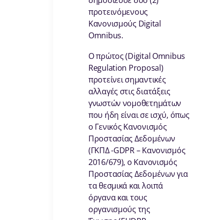
δημοσίευσε δύο (2)
προτεινόμενους
Κανονισμούς Digital
Omnibus.
Ο πρώτος (Digital Omnibus
Regulation Proposal)
προτείνει σημαντικές
αλλαγές στις διατάξεις
γνωστών νομοθετημάτων
που ήδη είναι σε ισχύ, όπως
ο Γενικός Κανονισμός
Προστασίας Δεδομένων
(ΓΚΠΔ -GDPR – Κανονισμός
2016/679), ο Κανονισμός
Προστασίας Δεδομένων για
τα θεσμικά και λοιπά
όργανα και τους
οργανισμούς της