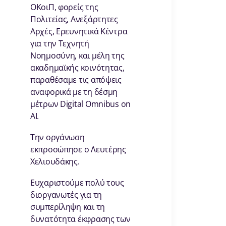
ΟΚοιΠ, φορείς της
Πολιτείας, Ανεξάρτητες
Αρχές, Ερευνητικά Κέντρα
για την Τεχνητή
Νοημοσύνη, και μέλη της
ακαδημαϊκής κοινότητας,
παραθέσαμε τις απόψεις
αναφορικά με τη δέσμη
μέτρων Digital Omnibus on
AI.
Την οργάνωση
εκπροσώπησε ο Λευτέρης
Χελιουδάκης.
Ευχαριστούμε πολύ τους
διοργανωτές για τη
συμπερίληψη και τη
δυνατότητα έκφρασης των