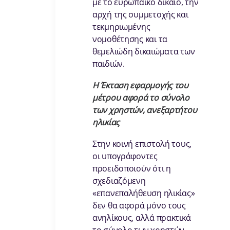
με το ευρωπαϊκό δίκαιο, την
αρχή της συμμετοχής και
τεκμηριωμένης
νομοθέτησης και τα
θεμελιώδη δικαιώματα των
παιδιών.
Η Έκταση εφαρμογής του
μέτρου αφορά το σύνολο
των χρηστών, ανεξαρτήτου
ηλικίας
Στην κοινή επιστολή τους,
οι υπογράφοντες
προειδοποιούν ότι η
σχεδιαζόμενη
«επανεπαλήθευση ηλικίας»
δεν θα αφορά μόνο τους
ανηλίκους, αλλά πρακτικά