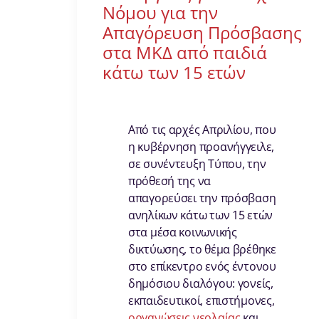
Νόμου για την
Απαγόρευση Πρόσβασης
στα ΜΚΔ από παιδιά
κάτω των 15 ετών
Από τις αρχές Απριλίου, που
η κυβέρνηση προανήγγειλε,
σε συνέντευξη Τύπου, την
πρόθεσή της να
απαγορεύσει την πρόσβαση
ανηλίκων κάτω των 15 ετών
στα μέσα κοινωνικής
δικτύωσης, το θέμα βρέθηκε
στο επίκεντρο ενός έντονου
δημόσιου διαλόγου: γονείς,
εκπαιδευτικοί, επιστήμονες,
οργανώσεις νεολαίας
και