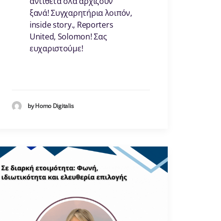
αντίθετα όλα αρχίζουν
ξανά! Συγχαρητήρια λοιπόν,
inside story., Reporters
United, Solomon! Σας
ευχαριστούμε!
by Homo Digitalis