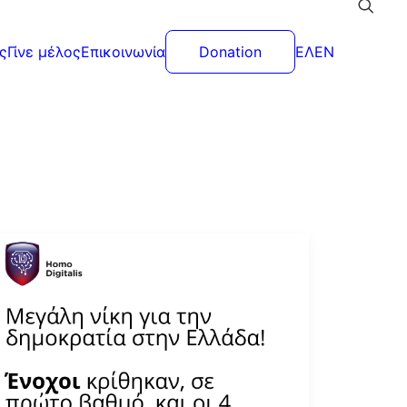
ς
Γίνε μέλος
Επικοινωνία
Donation
ΕΛ
EN