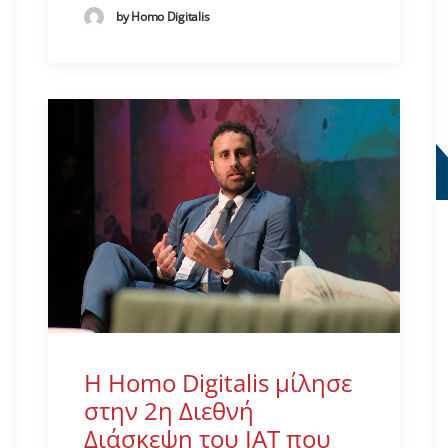
by Homo Digitalis
H Homo Digitalis μίλησε
στην 2η Διεθνή
Διάσκεψη του ΙΑΤ που