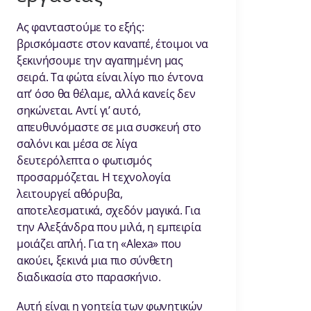
Ας φανταστούμε το εξής:
βρισκόμαστε στον καναπέ, έτοιμοι να
ξεκινήσουμε την αγαπημένη μας
σειρά. Τα φώτα είναι λίγο πιο έντονα
απ’ όσο θα θέλαμε, αλλά κανείς δεν
σηκώνεται. Αντί γι’ αυτό,
απευθυνόμαστε σε μια συσκευή στο
σαλόνι και μέσα σε λίγα
δευτερόλεπτα ο φωτισμός
προσαρμόζεται. Η τεχνολογία
λειτουργεί αθόρυβα,
αποτελεσματικά, σχεδόν μαγικά. Για
την Αλεξάνδρα που μιλά, η εμπειρία
μοιάζει απλή. Για τη «Alexa» που
ακούει, ξεκινά μια πιο σύνθετη
διαδικασία στο παρασκήνιο.
Αυτή είναι η γοητεία των φωνητικών