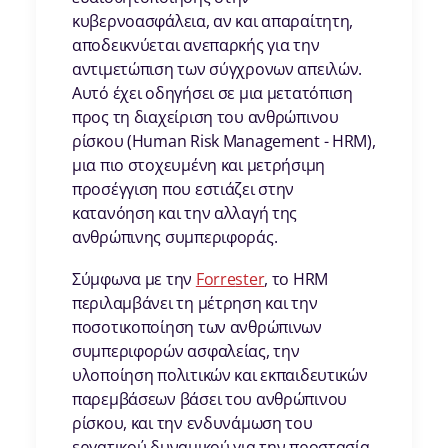
κυβερνοασφάλεια, αν και απαραίτητη,
αποδεικνύεται ανεπαρκής για την
αντιμετώπιση των σύγχρονων απειλών.
Αυτό έχει οδηγήσει σε μια μετατόπιση
προς τη διαχείριση του ανθρώπινου
ρίσκου (Human Risk Management - HRM),
μια πιο στοχευμένη και μετρήσιμη
προσέγγιση που εστιάζει στην
κατανόηση και την αλλαγή της
ανθρώπινης συμπεριφοράς.
Σύμφωνα με την
Forre
ster
, το HRM
περιλαμβάνει τη μέτρηση και την
ποσοτικοποίηση των ανθρώπινων
συμπεριφορών ασφαλείας, την
υλοποίηση πολιτικών και εκπαιδευτικών
παρεμβάσεων βάσει του ανθρώπινου
ρίσκου, και την ενδυνάμωση του
εργατικού δυναμικού για την προστασία