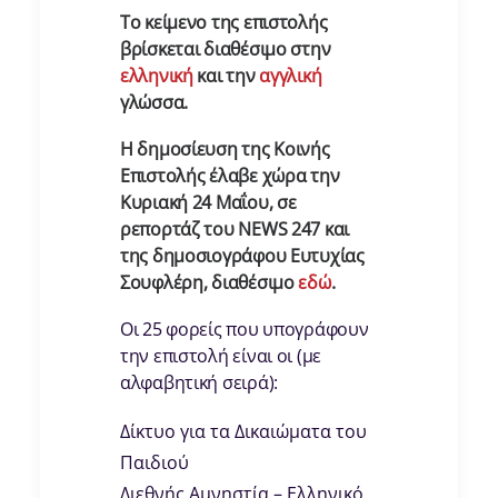
Το κείμενο της επιστολής
βρίσκεται διαθέσιμο στην
ελληνική
και την
αγγλική
γλώσσα.
Η δημοσίευση της Κοινής
Επιστολής έλαβε χώρα την
Κυριακή 24 Μαΐου, σε
ρεπορτάζ του NEWS 247 και
της δημοσιογράφου Ευτυχίας
Σουφλέρη, διαθέσιμο
εδώ
.
Οι 25 φορείς που υπογράφουν
την επιστολή είναι οι (με
αλφαβητική σειρά):
Δίκτυο για τα Δικαιώματα του
Παιδιού
Διεθνής Αμνηστία – Ελληνικό