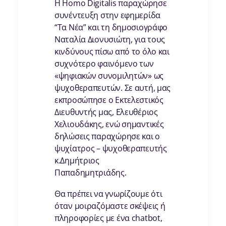
H Homo Digitalis παραχώρησε
συνέντευξη στην εφημερίδα
“Τα Νέα” και τη δημοσιογράφο
Ναταλία Διονυσιώτη, για τους
κινδύνους πίσω από το όλο και
συχνότερο φαινόμενο των
«ψηφιακών συνομιλητών» ως
ψυχοθεραπευτών. Σε αυτή, μας
εκπροσώπησε ο Εκτελεστικός
Διευθυντής μας, Ελευθέριος
Χελιουδάκης, ενώ σημαντικές
δηλώσεις παραχώρησε και ο
ψυχίατρος – ψυχοθεραπευτής
κ.Δημήτριος
Παπαδημητριάδης.
Θα πρέπει να γνωρίζουμε ότι
όταν μοιραζόμαστε σκέψεις ή
πληροφορίες με ένα chatbot,