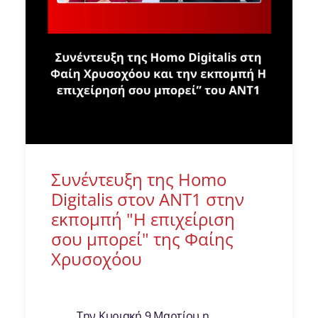
Συνέντευξη της Homo
Digitalis στον ΑΝΤ1 στην
εκπομπή "Η επιχείριση
σου μπορεί" της Φαίης
Χρυσοχόου
Την Κυριακή 9 Μαρτίου η