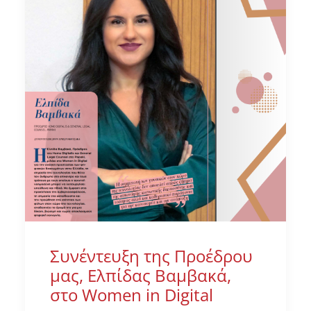
Συνέντευξη της Προέδρου
μας, Ελπίδας Βαμβακά,
στο Women in Digital