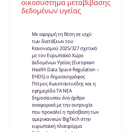
οικοσύστημα μεταβίβασης
δεδομένων υγείας
Με αφορμή τη θέση σε ισχύ
των διατάξεων του
Κανονισμού 2025/327 σχετικά
με τον Ευρωπαϊκό Χώρο
Δεδομένων Υγείας (European
Health Data Space Regulation –
EHDS) o δημοσιογράφος
Πέτρος Κωνσταντινίδης και η
εφημερίδα ΤΑ ΝΕΑ
δημοσίευσαν ένα άρθρο
αναφορικά με την ανησυχία
που προκαλεί η πρόσβαση των
αμερικανικών BigΤech στην
ευρωπαϊκή πλατφόρμα