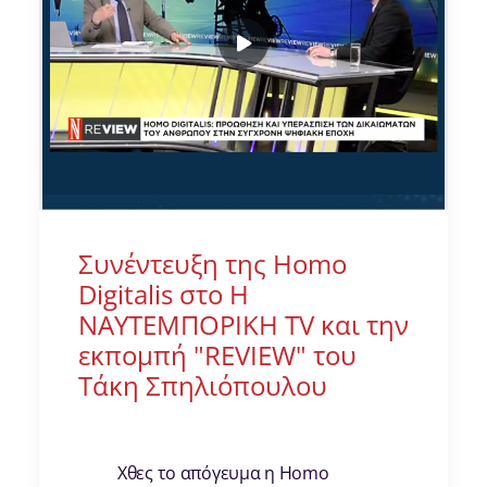
Συνέντευξη της Homo
Digitalis στο Η
ΝΑΥΤΕΜΠΟΡΙΚΗ TV και την
εκπομπή "REVIEW" του
Τάκη Σπηλιόπουλου
Χθες το απόγευμα η Homo