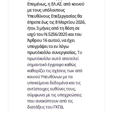
Επομένως, η ΕΛ.ΑΣ. από κοινού
με τους υπόλοιπους
Υπευθύνους
Επεξεργασίας θα
έπρεπε έως τις 8 Μαρτίου 2026,
ήτοι 3 μήνες από τη θέση σε
ισχύ του Ν.5256/2025 και του
Άρθρου 16 αυτού, να έχει
υπογράψει το εν λόγω
πρωτόκολλο συνεργασίας.
Το
πρωτόκολλο αυτό αποτελεί
σημαντικό έγγραφο καθώς
καθορίζει τις σχέσεις των από
κοινού Υπευθύνων με τα
υποκείμενα δεδομένα και τις
αντίστοιχες ευθύνες τους,
σύμφωνα με τις υποχρεώσεις
που ανακύπτουν από τις
διατάξεις του ΓΚΠΔ.