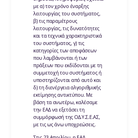
με α) τον χρόνο έναρξης
λειτουργίας του συστήματος,
β) τις παραμέτρους
λειτουργίας, τις δυνατότητες
και τα τεχνικά χαρακτηριστικά
του συστήματος, γ) τις
κατηγορίες των αποφάσεων
που λαμβάνονται ή των
πράξεων που εκδίδονται με τη
συμμετοχή του συστήματος ή
υποστηρίζονται από αυτό και
δ) τη διενέργεια αλγοριθμικής
εκτίμησης αντικτύπου. Με
βάση τα ανωτέρω, καλέσαμε
την ΕΑΔ να εξετάσει τη
συμμόρφωσή της ΟΔ.Υ.Σ.Ε.ΑΣ,
με τις ως άνω υποχρεώσεις.
Στις 23 Απριλίου, η ΕΑΔ