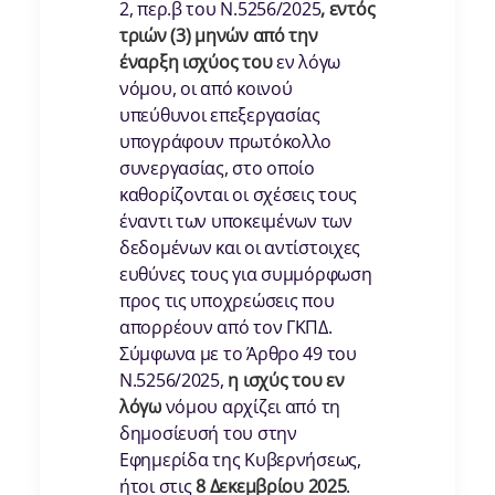
2, περ.β του Ν.5256/2025
, εντός
τριών (3) μηνών
από την
έναρξη ισχύος του
εν λόγω
νόμου, οι από κοινού
υπεύθυνοι επεξεργασίας
υπογράφουν πρωτόκολλο
συνεργασίας, στο οποίο
καθορίζονται οι σχέσεις τους
έναντι των υποκειμένων των
δεδομένων και οι αντίστοιχες
ευθύνες τους για συμμόρφωση
προς τις υποχρεώσεις που
απορρέουν από τον ΓΚΠΔ.
Σύμφωνα με το Άρθρο 49 του
Ν.5256/2025,
η ισχύς του εν
λόγω
νόμου αρχίζει από τη
δημοσίευσή του στην
Εφημερίδα της Κυβερνήσεως,
ήτοι στις
8 Δεκεμβρίου 2025
.