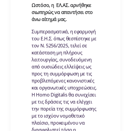
Ωστόσο, η ΕΛ.ΑΣ. αρνήθηκε
σιωπηρώς να απαντήσει στο
άνω αίτημά μας.
Συμπερασματικά, η εφαρμογή
του Ε.Η.Σ. όπως θεσπίστηκε με
τον Ν. 5256/2025, τελεί σε
κατάσταση μη πλήρους
λειτουργίας, συνοδευόμενη
από ουσιώδεις ελλείψεις ως
προς τη συμμόρφωση με τις
προβλεπόμενες κανονιστικές
και οργανωτικές υποχρεώσεις.
Η
Homo
Digitalis
θα συνεχίσει
με τις δράσεις τις να ελέγχει
την πορεία της συμμόρφωσης
με το ισχύον νομοθετικό
πλαίσιο, προκειμένου να
διασφαλιστεί τόσο η