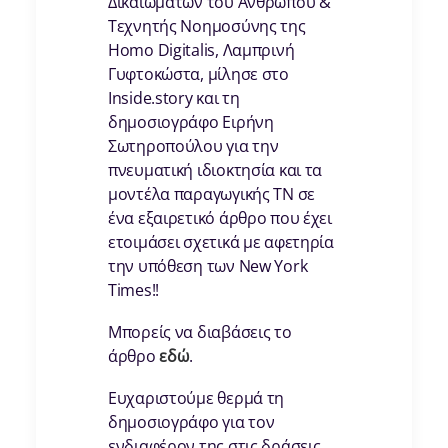
Δικαιωμάτων του Ανθρώπου &
Τεχνητής Νοημοσύνης της
Homo Digitalis, Λαμπρινή
Γυφτοκώστα, μίλησε στο
Inside.story και τη
δημοσιογράφο Ειρήνη
Σωτηροπούλου για την
πνευματική ιδιοκτησία και τα
μοντέλα παραγωγικής ΤΝ σε
ένα εξαιρετικό άρθρο που έχει
ετοιμάσει σχετικά με αφετηρία
την υπόθεση των New York
Times!!
Μπορείς να διαβάσεις το
άρθρο
εδώ
.
Ευχαριστούμε θερμά τη
δημοσιογράφο για τον
ενδιαφέρον της στις δράσεις