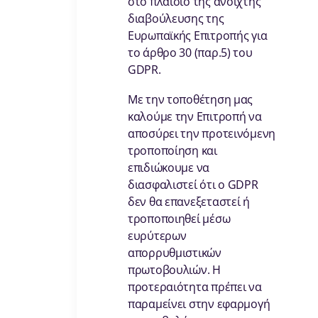
στο πλαίσιο της ανοιχτής
διαβούλευσης της
Ευρωπαϊκής Επιτροπής για
το άρθρο 30 (παρ.5) του
GDPR.
Με την τοποθέτηση μας
καλούμε την Επιτροπή να
αποσύρει την προτεινόμενη
τροποποίηση και
επιδιώκουμε να
διασφαλιστεί ότι ο GDPR
δεν θα επανεξεταστεί ή
τροποποιηθεί μέσω
ευρύτερων
απορρυθμιστικών
πρωτοβουλιών. Η
προτεραιότητα πρέπει να
παραμείνει στην εφαρμογή