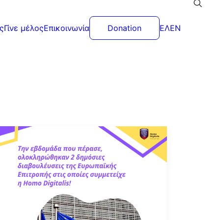
ς
Γίνε μέλος
Επικοινωνία
Donation
ΕΛ
EN