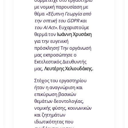
συμμετείχε στο εργαστήριο
με νομική παρουσίαση με
θέμα
«Έξυπνη Γεωργία από
την οπτική του GDPR και
του AI Act»
. Ευχαριστούμε
θερμά τον
Ιωάννη Χρυσάκη
για την ευγενική
πρόσκληση! Την οργάνωσή
μας εκπροσώπησε ο
Εκτελεστικός Διευθυντής
μας,
Λευτέρης Χελιουδάκης.
Στόχος του εργαστηρίου
ήταν η αναγνώριση και
επικύρωση βασικών
θεμάτων δεοντολογίας,
νομικής φύσης, κοινωνικών
και ζητημάτων
ιδιωτικότητας που